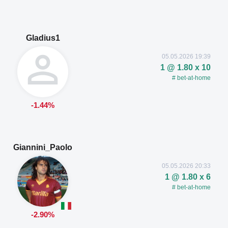
Gladius1
05.05.2026 19:39
1 @ 1.80 x 10
# bet-at-home
-1.44%
Giannini_Paolo
05.05.2026 20:33
1 @ 1.80 x 6
# bet-at-home
-2.90%