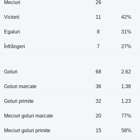
Meciuri
26
Victorii
11
42%
Egaluri
8
31%
Înfrângeri
7
27%
Goluri
68
2.62
Goluri marcate
36
1.38
Goluri primite
32
1.23
Meciuri goluri marcate
20
77%
Meciuri goluri primite
15
58%