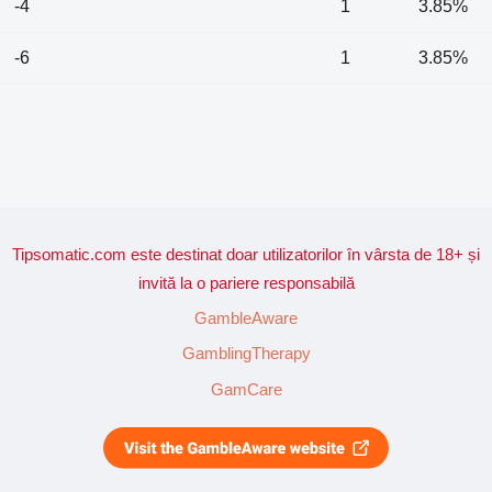
-4
1
3.85%
-6
1
3.85%
Tipsomatic.com este destinat doar utilizatorilor în vârsta de 18+ și
invită la o pariere responsabilă
GambleAware
GamblingTherapy
GamCare