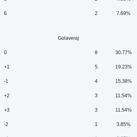
6
2
7.69%
Golaveraj
0
8
30.77%
+1
5
19.23%
-1
4
15.38%
+2
3
11.54%
+3
3
11.54%
-2
1
3.85%