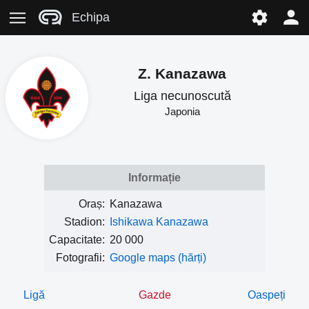
Echipa
Z. Kanazawa
Liga necunoscută
Japonia
Informație
Oraș:
Kanazawa
Stadion:
Ishikawa Kanazawa
Capacitate:
20 000
Fotografii:
Google maps (hărți)
Ligă
Gazde
Oaspeți