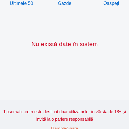
Ultimele 50
Gazde
Oaspeți
Nu există date în sistem
Tipsomatic.com este destinat doar utilizatorilor în vârsta de 18+ și
invită la o pariere responsabilă
GambleAware