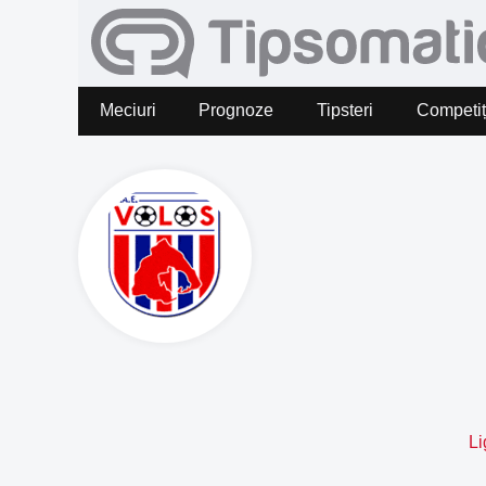
Meciuri
Prognoze
Tipsteri
Competiț
Li