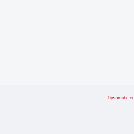
Tipsomatic.com