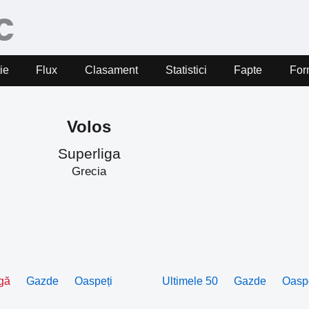
ie
Flux
Clasament
Statistici
Fapte
For
Volos
Superliga
Grecia
gă
Gazde
Oaspeți
Ultimele 50
Gazde
Oasp