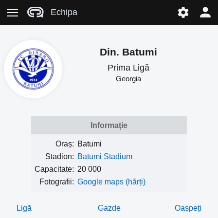
Echipa
Din. Batumi
Prima Ligă
Georgia
Informație
Oraș:
Batumi
Stadion:
Batumi Stadium
Capacitate:
20 000
Fotografii:
Google maps (hărți)
Ligă
Gazde
Oaspeți