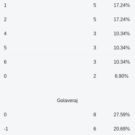
1
5
17.24%
2
5
17.24%
4
3
10.34%
5
3
10.34%
6
3
10.34%
0
2
6.90%
Golaveraj
0
8
27.59%
-1
6
20.69%