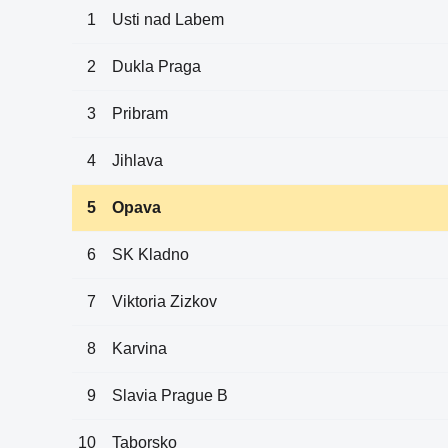
1
Usti nad Labem
2
Dukla Praga
3
Pribram
4
Jihlava
5
Opava
6
SK Kladno
7
Viktoria Zizkov
8
Karvina
9
Slavia Prague B
10
Taborsko