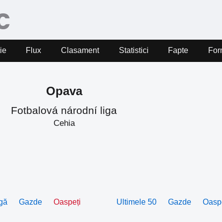
ie
Flux
Clasament
Statistici
Fapte
For
Opava
Fotbalová národní liga
Cehia
gă
Gazde
Oaspeți
Ultimele 50
Gazde
Oasp