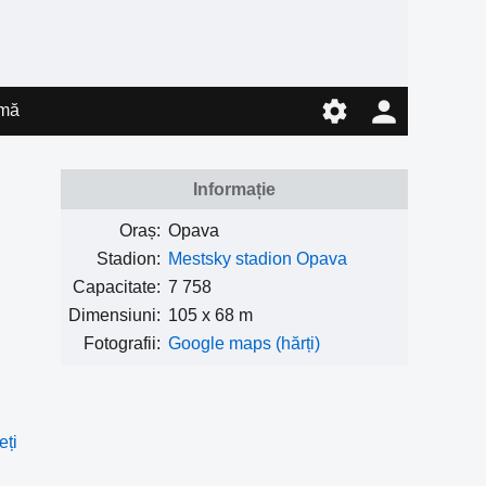
mă
Informație
Oraș:
Opava
Stadion:
Mestsky stadion Opava
Capacitate:
7 758
Dimensiuni:
105 x 68 m
Fotografii:
Google maps (hărți)
eți