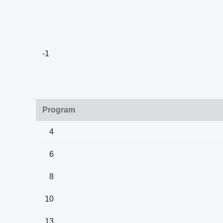
-1
Program
4
6
8
10
13