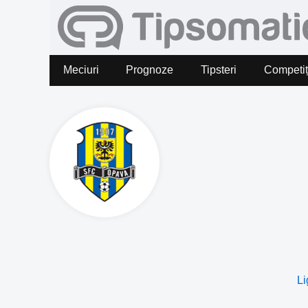
Meciuri
Prognoze
Tipsteri
Competiț
Li