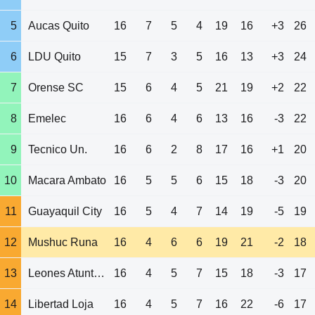
5
Aucas Quito
16
7
5
4
19
16
+3
26
6
LDU Quito
15
7
3
5
16
13
+3
24
7
Orense SC
15
6
4
5
21
19
+2
22
8
Emelec
16
6
4
6
13
16
-3
22
9
Tecnico Un.
16
6
2
8
17
16
+1
20
10
Macara Ambato
16
5
5
6
15
18
-3
20
11
Guayaquil City
16
5
4
7
14
19
-5
19
12
Mushuc Runa
16
4
6
6
19
21
-2
18
13
Leones Atuntaqui
16
4
5
7
15
18
-3
17
14
Libertad Loja
16
4
5
7
16
22
-6
17