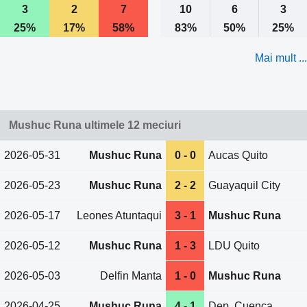
3
2
7
10
6
3
25%
17%
58%
83%
50%
25%
Mai mult ...
Mushuc Runa ultimele 12 meciuri
2026-05-31
Mushuc Runa
0 - 0
Aucas Quito
2026-05-23
Mushuc Runa
2 - 2
Guayaquil City
2026-05-17
Leones Atuntaqui
3 - 1
Mushuc Runa
2026-05-12
Mushuc Runa
1 - 3
LDU Quito
2026-05-03
Delfin Manta
1 - 0
Mushuc Runa
2026-04-25
Mushuc Runa
4 - 1
Dep. Cuenca