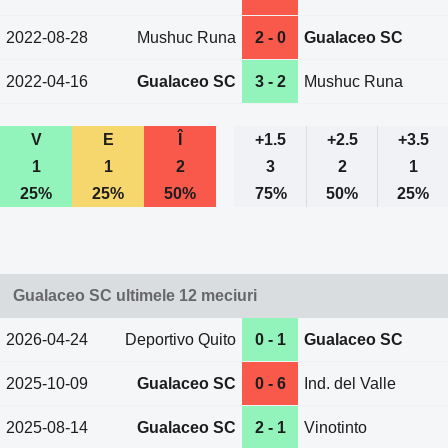
2022-08-28
Mushuc Runa
2 - 0
Gualaceo SC
2022-04-16
Gualaceo SC
3 - 2
Mushuc Runa
V
E
Î
+1.5
+2.5
+3.5
1
1
2
3
2
1
25%
25%
50%
75%
50%
25%
Gualaceo SC ultimele 12 meciuri
2026-04-24
Deportivo Quito
0 - 1
Gualaceo SC
2025-10-09
Gualaceo SC
0 - 6
Ind. del Valle
2025-08-14
Gualaceo SC
2 - 1
Vinotinto