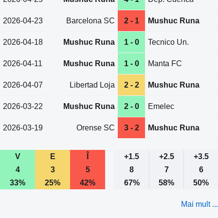
2026-04-23
Barcelona SC
2 - 1
Mushuc Runa
2026-04-18
Mushuc Runa
1 - 0
Tecnico Un.
2026-04-11
Mushuc Runa
1 - 0
Manta FC
2026-04-07
Libertad Loja
2 - 2
Mushuc Runa
2026-03-22
Mushuc Runa
2 - 0
Emelec
2026-03-19
Orense SC
3 - 2
Mushuc Runa
V
E
Î
+1.5
+2.5
+3.5
4
3
5
8
7
6
33%
25%
42%
67%
58%
50%
Mai mult ...