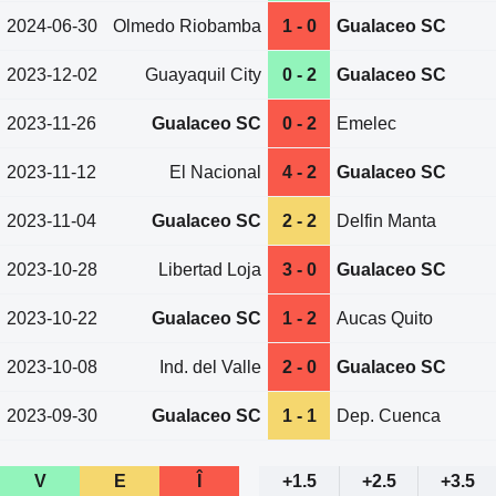
2024-06-30
Olmedo Riobamba
1 - 0
Gualaceo SC
2023-12-02
Guayaquil City
0 - 2
Gualaceo SC
2023-11-26
Gualaceo SC
0 - 2
Emelec
2023-11-12
El Nacional
4 - 2
Gualaceo SC
2023-11-04
Gualaceo SC
2 - 2
Delfin Manta
2023-10-28
Libertad Loja
3 - 0
Gualaceo SC
2023-10-22
Gualaceo SC
1 - 2
Aucas Quito
2023-10-08
Ind. del Valle
2 - 0
Gualaceo SC
2023-09-30
Gualaceo SC
1 - 1
Dep. Cuenca
V
E
Î
+1.5
+2.5
+3.5