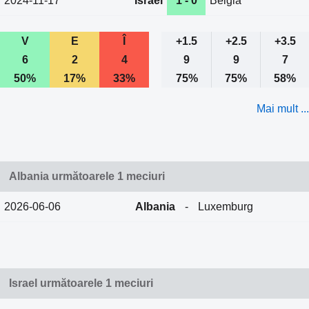
2024-11-17
Israel
1 - 0
Belgia
V
E
Î
+1.5
+2.5
+3.5
6
2
4
9
9
7
50%
17%
33%
75%
75%
58%
Mai mult ...
Albania următoarele 1 meciuri
2026-06-06
Albania
-
Luxemburg
Israel următoarele 1 meciuri