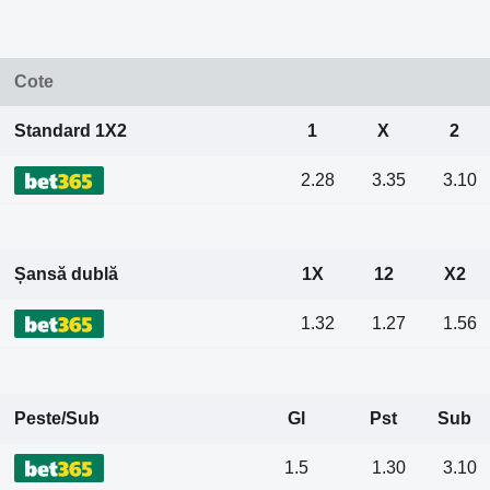
Cote
Standard 1X2
1
X
2
2.28
3.35
3.10
Șansă dublă
1X
12
X2
1.32
1.27
1.56
Peste/Sub
Gl
Pst
Sub
1.5
1.30
3.10